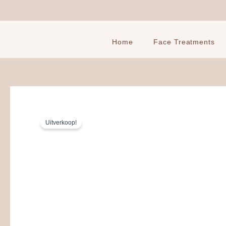
Ga
naar
de
inhoud
Home
Face Treatments
Uitverkoop!