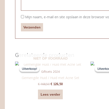
Mijn naam, e-mail en site opslaan in deze browser vo
Gerelateerde producten
NIET OP VOORRAAD
Oorspronkelijke
Huidige
prijs
prijs
Uitverkoop!
Uitverkoop!
Uitverko
Uitverko
was:
is:
Giftsets 2024
€ 168,50.
€ 126,50.
Gemengde Huid / Huid met Acne Set
€
168,50
€
126,50
Lees verder