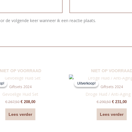
or de volgende keer wanneer ik een reactie plaats.
NIET OP VOORRAAD
NIET OP VOORRAA
Oorspronkelijke
Huidige
Oorspronke
Hu
prijs
prijs
prijs
pri
op!
op!
Uitverkoop!
Uitverkoop!
was:
is:
was:
is:
Giftsets 2024
Giftsets 2024
€ 267,50.
€ 208,00.
€ 290,50.
€ 2
Gevoelige Huid Set
Droge Huid / Anti-Aging
€
267,50
€
290,50
€
208,00
€
231,00
Lees verder
Lees verder