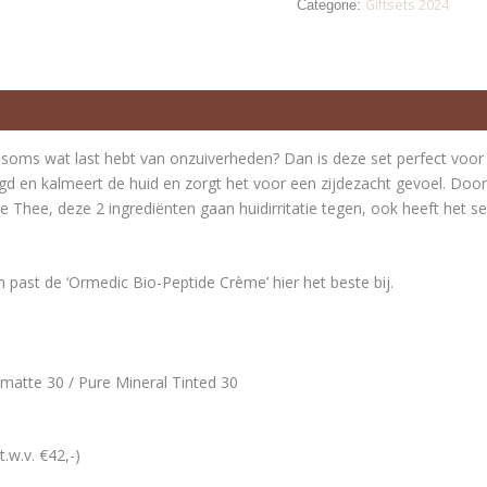
Giftsets 2024
Categorie:
e soms wat last hebt van onzuiverheden? Dan is deze set perfect voo
gd en kalmeert de huid en zorgt het voor een zijdezacht gevoel. Doo
 Thee, deze 2 ingrediënten gaan huidirritatie tegen, ook heeft het s
 past de ‘Ormedic Bio-Peptide Crème’ hier het beste bij.
 matte 30 / Pure Mineral Tinted 30
.w.v. €42,-)