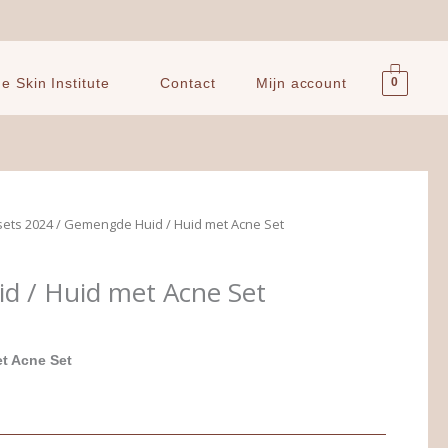
0
 Skin Institute
Contact
Mijn account
kelijke
Huidige
sets 2024
/ Gemengde Huid / Huid met Acne Set
prijs
is:
 / Huid met Acne Set
.
€ 201,00.
t Acne Set