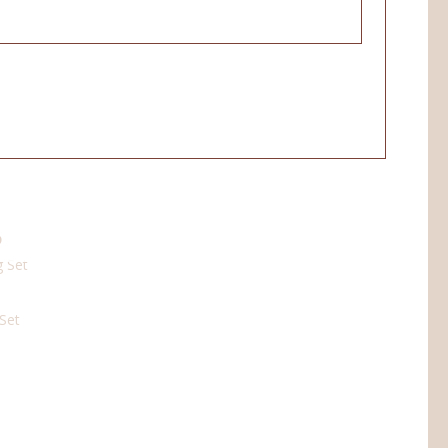
D
lijke
idige
js
31,00.
 Set