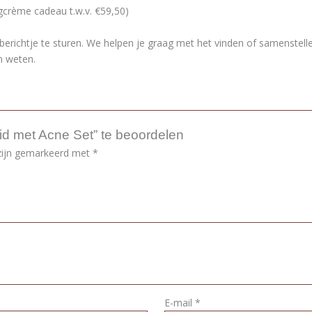
crème cadeau t.w.v. €59,50)
berichtje te sturen. We helpen je graag met het vinden of samenstelle
n weten.
d met Acne Set” te beoordelen
 zijn gemarkeerd met
*
E-mail
*