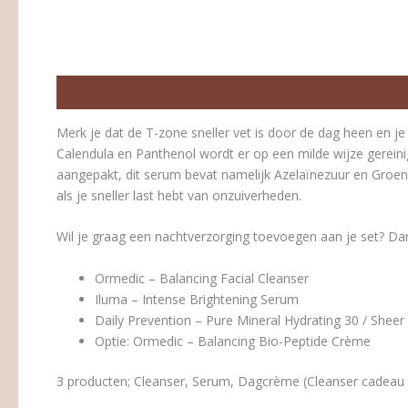
Beschrijving
Beoordelingen (0)
Merk je dat de T-zone sneller vet is door de dag heen en j
Calendula en Panthenol wordt er op een milde wijze gereini
aangepakt, dit serum bevat namelijk Azelaïnezuur en Groene
als je sneller last hebt van onzuiverheden.
Wil je graag een nachtverzorging toevoegen aan je set? Dan
Ormedic – Balancing Facial Cleanser
Iluma – Intense Brightening Serum
Daily Prevention – Pure Mineral Hydrating 30 / Sheer
Optie: Ormedic – Balancing Bio-Peptide Crème
3 producten; Cleanser, Serum, Dagcrème (Cleanser cadeau t