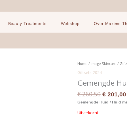
Beauty Treatments
Webshop
Over Maxime The
Oorspron
Home
/
Image Skincare
/
Gift
prijs
Giftsets 2024
was:
Gemengde Huid
€ 260,50
€
260,50
€
201,00
Gemengde Huid / Huid me
Uitverkocht