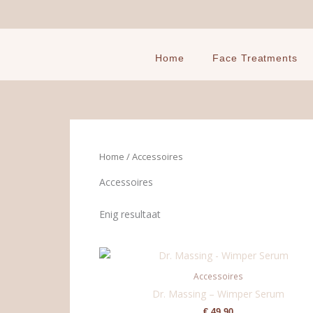
Ga
naar
de
inhoud
Home
Face Treatments
Home
/ Accessoires
Accessoires
Enig resultaat
Accessoires
Dr. Massing – Wimper Serum
€
49,90