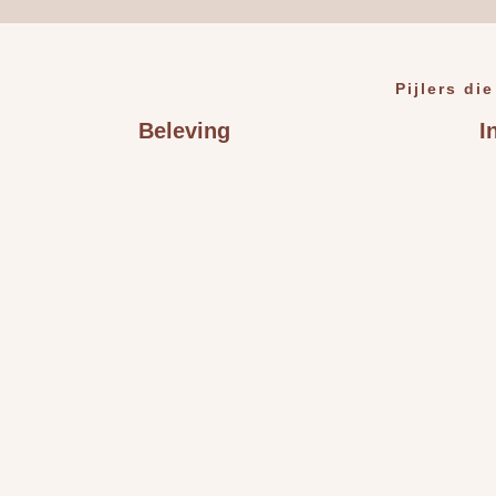
Pijlers di
Beleving
I