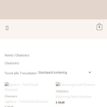
Ga
naar
de
inhoud
Menu
0
Home
/ Cleansers
Cleansers
Toont alle 7 resultaten
Cleansers
Cleansers
Balancing Facial Cleanser
Ageless – Total Facial Cleanser
€
43,00