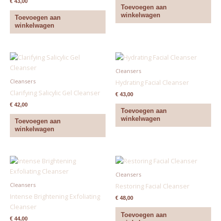
€
43,00
Toevoegen aan
winkelwagen
Toevoegen aan
winkelwagen
Cleansers
Cleansers
Hydrating Facial Cleanser
Clarifying Salicylic Gel Cleanser
€
43,00
€
42,00
Toevoegen aan
winkelwagen
Toevoegen aan
winkelwagen
Cleansers
Cleansers
Restoring Facial Cleanser
Intense Brightening Exfoliating
€
48,00
Cleanser
Toevoegen aan
€
44,00