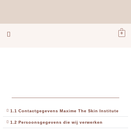
Ga
naar
de
inhoud
Menu
0
1.1 Contactgegevens Maxime The Skin Institute
1.2 Persoonsgegevens die wij verwerken