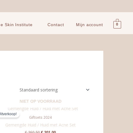
0
 Skin Institute
Contact
Mijn account
NIET OP VOORRAAD
Oorspronkelijke
Huidige
prijs
prijs
itverkoop!
was:
is:
Giftsets 2024
€ 260,50.
€ 201,00.
Gemengde Huid / Huid met Acne Set
€
260,50
€
201,00