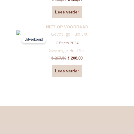
Lees verder
NIET OP VOORRAAD
Oorspronkelijke
Huidige
prijs
prijs
Uitverkoop!
was:
is:
Giftsets 2024
€ 267,50.
€ 208,00.
Gevoelige Huid Set
€
267,50
€
208,00
Lees verder