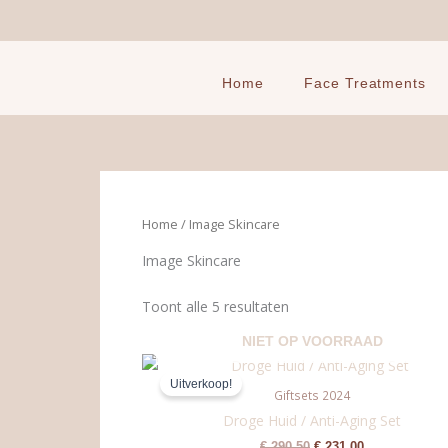
Ga
naar
de
inhoud
Home
Face Treatments
Home
/ Image Skincare
Image Skincare
Toont alle 5 resultaten
NIET OP VOORRAAD
Oorspronkelijke
Huidige
prijs
prijs
Uitverkoop!
was:
is:
Giftsets 2024
€ 290,50.
€ 231,00.
Droge Huid / Anti-Aging Set
€
290,50
€
231,00