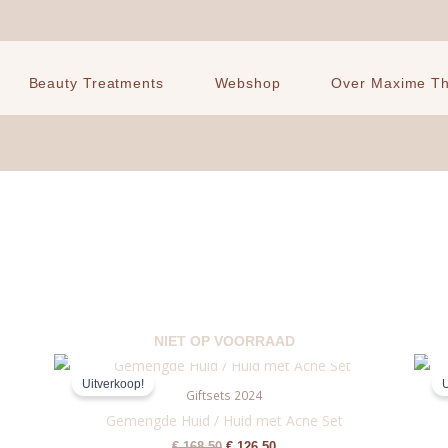
Beauty Treatments
Webshop
Over Maxime The
NIET OP VOORRAAD
Oorspronkelijke
Huidige
prijs
prijs
Uitverkoop!
U
was:
is:
Giftsets 2024
€ 168,50.
€ 126,50.
Gemengde Huid / Huid met Acne Set
€
168,50
€
126,50