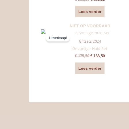
Lees verder
NIET OP VOORRAAD
Oorspronkelijke
Huidige
prijs
prijs
Uitverkoop!
was:
is:
Giftsets 2024
€ 175,50.
€ 133,50.
Gevoelige Huid Set
€
175,50
€
133,50
Lees verder