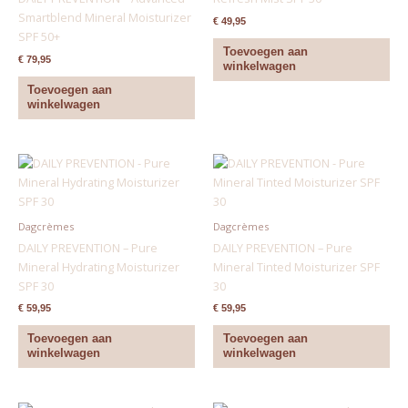
Smartblend Mineral Moisturizer
€
49,95
SPF 50+
Toevoegen aan
€
79,95
winkelwagen
Toevoegen aan
winkelwagen
Dagcrèmes
Dagcrèmes
DAILY PREVENTION – Pure
DAILY PREVENTION – Pure
Mineral Hydrating Moisturizer
Mineral Tinted Moisturizer SPF
SPF 30
30
€
59,95
€
59,95
Toevoegen aan
Toevoegen aan
winkelwagen
winkelwagen