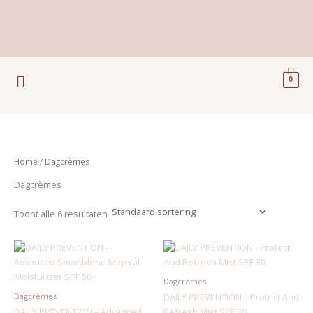
Ga
naar
de
inhoud
Menu
0
Home
/ Dagcrèmes
Dagcrèmes
Toont alle 6 resultaten
Dagcrèmes
Dagcrèmes
DAILY PREVENTION – Protect And
DAILY PREVENTION – Advanced
Refresh Mist SPF 30