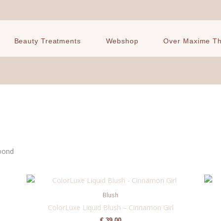
Beauty Treatments
Webshop
Over Maxime The
toond
Blush
ColorLuxe Liquid Blush – Cinnamon Girl
€
39,00