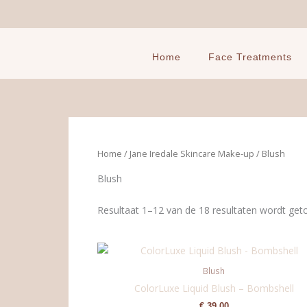
Ga
naar
de
inhoud
Home
Face Treatments
Home
/
Jane Iredale Skincare Make-up
/ Blush
Blush
Resultaat 1–12 van de 18 resultaten wordt ge
Blush
ColorLuxe Liquid Blush – Bombshell
€
39,00