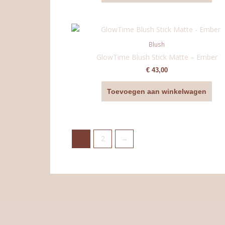
Blush
GlowTime Blush Stick Matte – Ember
€
43,00
Toevoegen aan winkelwagen
1
2
→