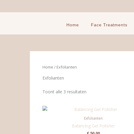
Ga
naar
de
inhoud
Home
Face Treatments
Home
/ Exfolianten
Exfolianten
Toont alle 3 resultaten
Exfolianten
Balancing Gel Polisher
€
50,00