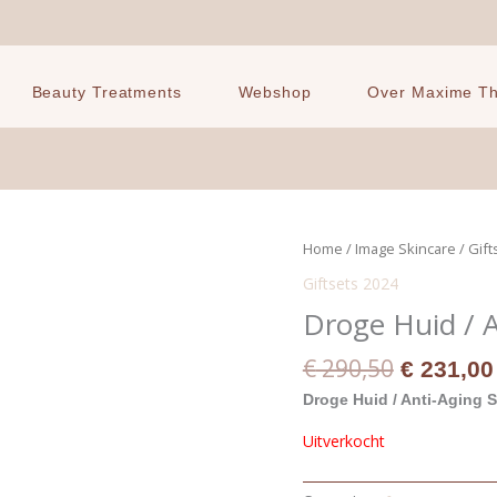
Beauty Treatments
Webshop
Over Maxime The
Oorspron
Home
/
Image Skincare
/
Gift
prijs
Giftsets 2024
was:
Droge Huid / A
€ 290,50
€
290,50
€
231,00
Droge Huid / Anti-Aging S
Uitverkocht