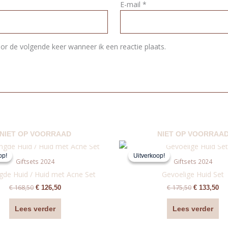
E-mail
*
or de volgende keer wanneer ik een reactie plaats.
NIET OP VOORRAAD
NIET OP VOORRAA
Oorspronkelijke
Huidige
Oorspronke
Hu
prijs
prijs
prijs
pri
op!
op!
Uitverkoop!
Uitverkoop!
was:
is:
was:
is:
Giftsets 2024
Giftsets 2024
€ 168,50.
€ 126,50.
€ 175,50.
€ 1
de Huid / Huid met Acne Set
Gevoelige Huid Set
€
168,50
€
175,50
€
126,50
€
133,50
Lees verder
Lees verder