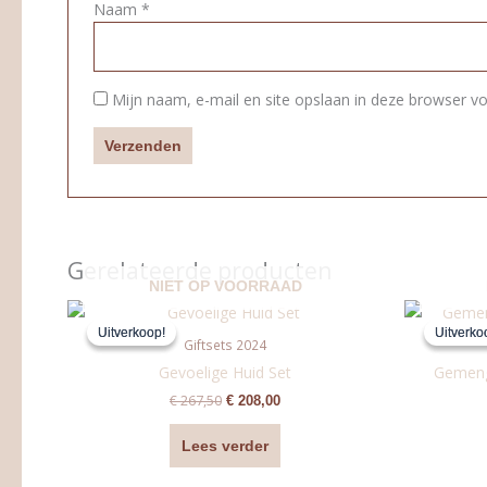
Naam
*
Mijn naam, e-mail en site opslaan in deze browser vo
Gerelateerde producten
NIET OP VOORRAAD
Oorspronkelijke
Huidige
prijs
prijs
Uitverkoop!
Uitverkoop!
Uitverko
Uitverko
was:
is:
Giftsets 2024
€ 267,50.
€ 208,00.
Gevoelige Huid Set
Gemeng
€
267,50
€
208,00
Lees verder