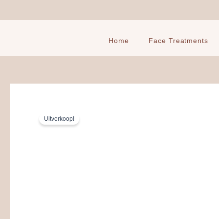
Ga
naar
de
inhoud
Home
Face Treatments
Uitverkoop!