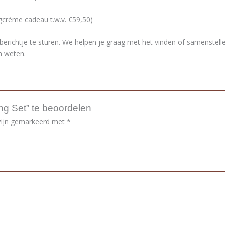
crème cadeau t.w.v. €59,50)
berichtje te sturen. We helpen je graag met het vinden of samenstelle
n weten.
ng Set” te beoordelen
 zijn gemarkeerd met
*