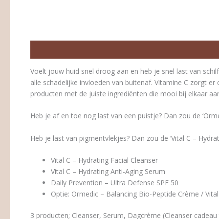
Beschrijving
Beoordelingen (0)
Voelt jouw huid snel droog aan en heb je snel last van schil
alle schadelijke invloeden van buitenaf. Vitamine C zorgt e
producten met de juiste ingrediënten die mooi bij elkaar aan
Heb je af en toe nog last van een puistje? Dan zou de ‘Orme
Heb je last van pigmentvlekjes? Dan zou de ‘Vital C – Hydra
Vital C – Hydrating Facial Cleanser
Vital C – Hydrating Anti-Aging Serum
Daily Prevention – Ultra Defense SPF 50
Optie: Ormedic – Balancing Bio-Peptide Crème / Vita
3 producten; Cleanser, Serum, Dagcrème (Cleanser cadeau t