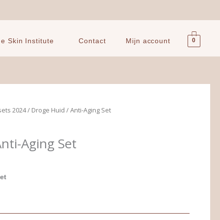
0
 Skin Institute
Contact
Mijn account
kelijke
Huidige
sets 2024
/ Droge Huid / Anti-Aging Set
prijs
is:
nti-Aging Set
.
€ 231,00.
et