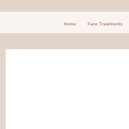
Ga
naar
de
inhoud
Home
Face Treatments