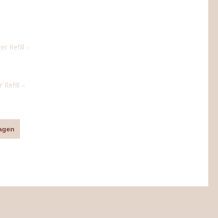
Refill –
agen