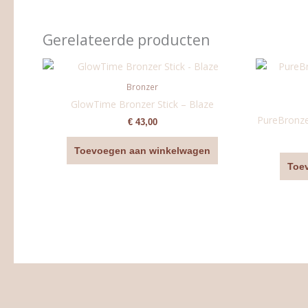
Gerelateerde producten
Bronzer
GlowTime Bronzer Stick – Blaze
PureBronz
€
43,00
Toevoegen aan winkelwagen
Toe