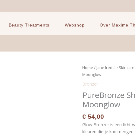
Beauty Treatments
Webshop
Over Maxime The
PureBronze
Home
/
Jane Iredale Skincar
Shimmer
Moonglow
Bronzer
Bronzer
Refill
PureBronze Sh
-
Moonglow
Moonglow
aantal
€
54,00
Glow Bronzer is een licht 
kleuren die je kan mengen 