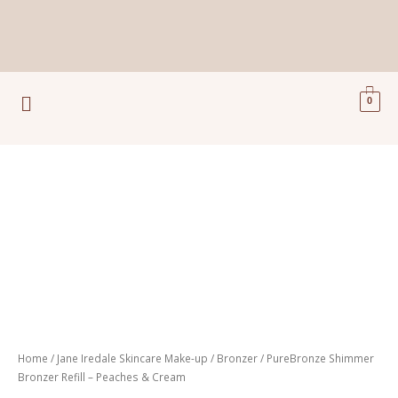
Ga
naar
de
inhoud
Menu
0
PureBronze
Shimmer
Bronzer
Refill
-
Peaches
&
Cream
aantal
Home
/
Jane Iredale Skincare Make-up
/
Bronzer
/ PureBronze Shimmer
Bronzer Refill – Peaches & Cream