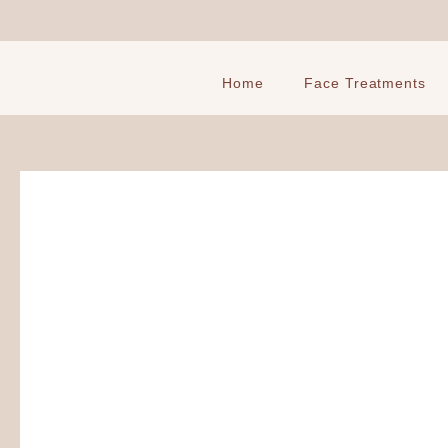
Ga
naar
de
inhoud
Home
Face Treatments