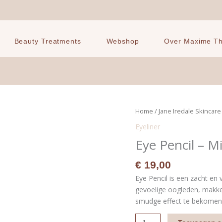
Beauty Treatments
Webshop
Over Maxime The
Eye
Home
/
Jane Iredale Skincar
Pencil
Eyeliner
-
Eye Pencil – M
Midnight
Blue
€
19,00
aantal
Eye Pencil is een zacht en 
gevoelige oogleden, makke
smudge effect te bekomen