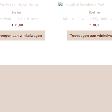
Eyeliner
Eyeliner
ye Pencil – Basic Brown
Mystikol Powdered Eyeliner –
€
19,00
€
30,00
voegen aan winkelwagen
Toevoegen aan winkelw