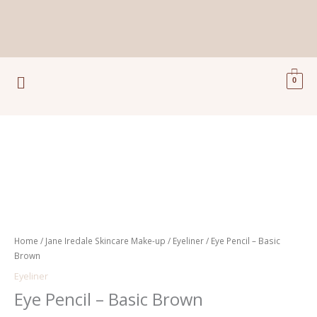
Ga
naar
de
inhoud
Menu
0
Eye
Pencil
-
Basic
Brown
aantal
Home
/
Jane Iredale Skincare Make-up
/
Eyeliner
/ Eye Pencil – Basic
Brown
Eyeliner
Eye Pencil – Basic Brown