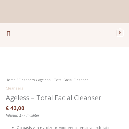
Ga
naar
de
inhoud
Menu
0
Ageless
-
Total
Home
/
Cleansers
/ Ageless – Total Facial Cleanser
Facial
Cleansers
Cleanser
Ageless – Total Facial Cleanser
aantal
€
43,00
Inhoud: 177 milliliter
Op basis van glycolzuur, voor een intensieve exfoliatie