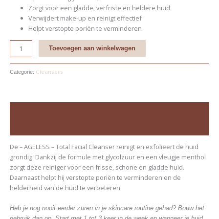
Zorgt voor een gladde, verfriste en heldere huid
Verwijdert make-up en reinigt effectief
Helpt verstopte poriën te verminderen
Toevoegen aan winkelwagen
Cleansers
Categorie:
Beschrijving
Beoordelingen (0)
De – AGELESS – Total Facial Cleanser reinigt en exfolieert de huid
grondig. Dankzij de formule met glycolzuur en een vleugje menthol
zorgt deze reiniger voor een frisse, schone en gladde huid.
Daarnaast helpt hij verstopte poriën te verminderen en de
helderheid van de huid te verbeteren.
Heb je nog nooit eerder zuren in je skincare routine gehad? Bouw het
gebruik dan op. Start met 1 tot 3 keer in de week en wanneer je huid