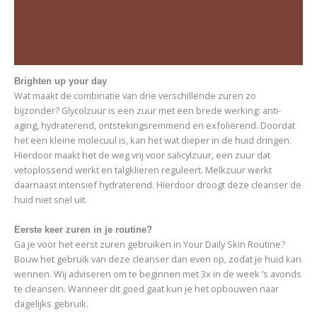
Beschrijving
Aanvullende informatie
Beoordelingen (0)
Brighten up your day
Wat maakt de combinatie van drie verschillende zuren zo
bijzonder? Glycolzuur is een zuur met een brede werking: anti-
aging, hydraterend, ontstekingsremmend en exfoliërend. Doordat
het een kleine molecuul is, kan het wat dieper in de huid dringen.
Hierdoor maakt het de weg vrij voor salicylzuur, een zuur dat
vetoplossend werkt en talgklieren reguleert. Melkzuur werkt
daarnaast intensief hydraterend. Hierdoor droogt deze cleanser de
huid niet snel uit.
Eerste keer zuren in je routine?
Ga je voor het eerst zuren gebruiken in Your Daily Skin Routine?
Bouw het gebruik van deze cleanser dan even op, zodat je huid kan
wennen. Wij adviseren om te beginnen met 3x in de week ’s avonds
te cleansen. Wanneer dit goed gaat kun je het opbouwen naar
dagelijks gebruik.