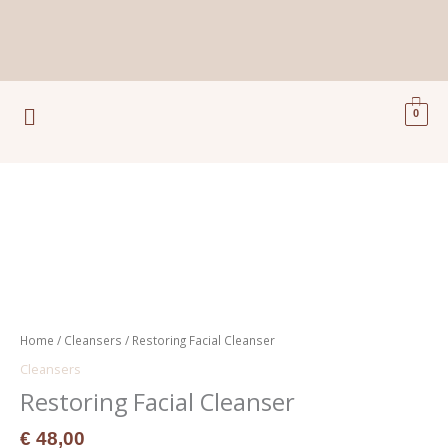
Ga
naar
de
inhoud
Menu
0
Restoring
Facial
Cleanser
aantal
Home
/
Cleansers
/ Restoring Facial Cleanser
Cleansers
Restoring Facial Cleanser
€
48,00