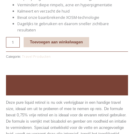
Vermindert diepe rimpels, acne en hyperpigmentatie
Kalmeert en verzacht de huid
Bevat onze baanbrekende XOSM-technologie
Dagelijks te gebruiken en daarom sneller zichtbare
resultaten
Toevoegen aan winkelwagen
Travel Producten
Categorie:
Beschrijving
Beoordelingen (0)
Deze pure liquid retinol is nu ook verkrijgbaar in een handige travel
size, ideaal om uit te proberen of mee te nemen op reis. De formule
bevat 0,75% vrije retinol en is ideaal voor de ervaren retinol gebruiker.
De formule is verrijkt met bisabolol en gember om roodheid en irritatie
te verminderen. Speciaal ontwikkeld voor de vette en acnegevoelige
huid, voedt en verzorgt deze olie intensief, terwijl het tegelijkertijd