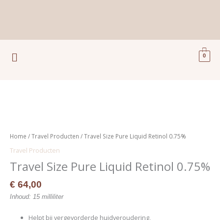
Ga
naar
de
inhoud
Menu
0
Travel
Size
Pure
Home
/
Travel Producten
/ Travel Size Pure Liquid Retinol 0.75%
Liquid
Travel Producten
Retinol
Travel Size Pure Liquid Retinol 0.75%
0.75%
aantal
€
64,00
Inhoud: 15 milliliter
Helpt bij vergevorderde huidveroudering,