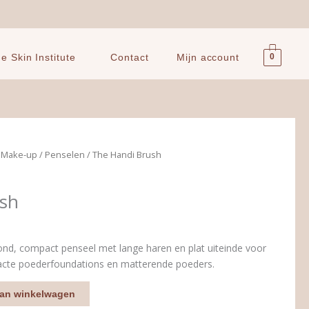
0
 Skin Institute
Contact
Mijn account
e Make-up
/
Penselen
/ The Handi Brush
sh
ond, compact penseel met lange haren en plat uiteinde voor
cte poederfoundations en matterende poeders.
an winkelwagen