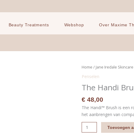
Beauty Treatments
Webshop
Over Maxime The
The
Home
/
Jane Iredale Skincar
Handi
Penselen
Brush
The Handi Bru
aantal
€
48,00
The Handi™ Brush is een r
het aanbrengen van compa
Toevoegen a