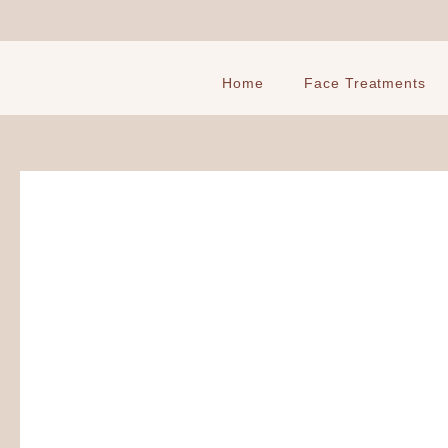
Ga
naar
de
inhoud
Home
Face Treatments