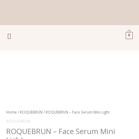
Ga
naar
de
inhoud
Menu
0
Home
/
ROQUEBRUN
/ ROQUEBRUN – Face Serum Mini Light
ROQUEBRUN
ROQUEBRUN – Face Serum Mini