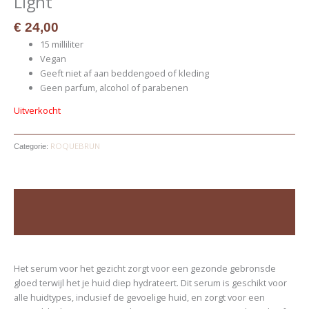
Light
€
24,00
15 milliliter
Vegan
Geeft niet af aan beddengoed of kleding
Geen parfum, alcohol of parabenen
Uitverkocht
ROQUEBRUN
Categorie:
Beschrijving
Beoordelingen (0)
Het serum voor het gezicht zorgt voor een gezonde gebronsde
gloed terwijl het je huid diep hydrateert. Dit serum is geschikt voor
alle huidtypes, inclusief de gevoelige huid, en zorgt voor een