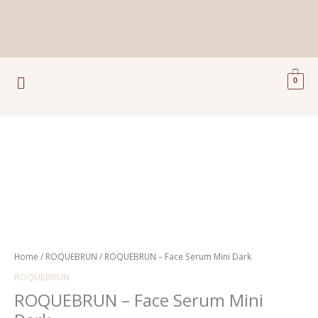
Ga
naar
de
inhoud
Menu
0
ROQUEBRUN
-
Face
Serum
Mini
Dark
aantal
Home
/
ROQUEBRUN
/ ROQUEBRUN – Face Serum Mini Dark
ROQUEBRUN
ROQUEBRUN – Face Serum Mini