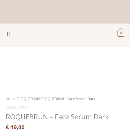
Ga
naar
de
inhoud
Menu
0
ROQUEBRUN
-
Face
Serum
Dark
aantal
Home
/
ROQUEBRUN
/ ROQUEBRUN – Face Serum Dark
ROQUEBRUN
ROQUEBRUN – Face Serum Dark
€
49,00