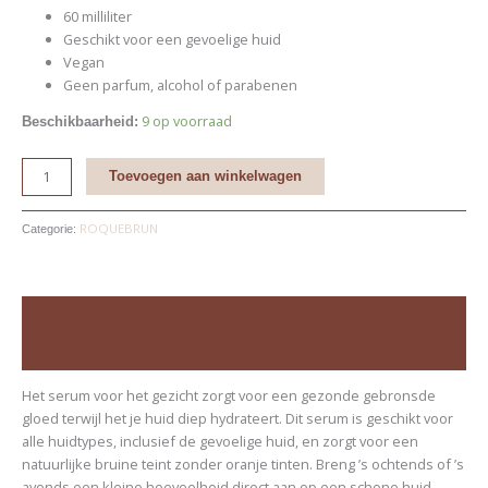
60 milliliter
Geschikt voor een gevoelige huid
Vegan
Geen parfum, alcohol of parabenen
9 op voorraad
Beschikbaarheid:
Toevoegen aan winkelwagen
ROQUEBRUN
Categorie:
Beschrijving
Beoordelingen (0)
Het serum voor het gezicht zorgt voor een gezonde gebronsde
gloed terwijl het je huid diep hydrateert. Dit serum is geschikt voor
alle huidtypes, inclusief de gevoelige huid, en zorgt voor een
natuurlijke bruine teint zonder oranje tinten. Breng ’s ochtends of ’s
avonds een kleine hoeveelheid direct aan op een schone huid,