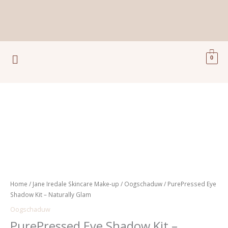
Ga
naar
de
inhoud
Menu
0
PurePressed
Eye
Shadow
Kit
-
Naturally
Glam
Home
/
Jane Iredale Skincare Make-up
/
Oogschaduw
/ PurePressed Eye
aantal
Shadow Kit – Naturally Glam
Oogschaduw
PurePressed Eye Shadow Kit –