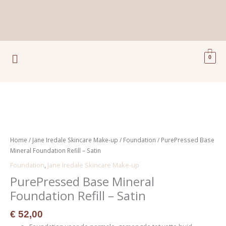
Ga
naar
de
inhoud
Menu
0
PurePressed
Base
Mineral
Home
/
Jane Iredale Skincare Make-up
/
Foundation
/ PurePressed Base
Foundation
Mineral Foundation Refill – Satin
Refill
Foundation
,
Jane Iredale Skincare Make-up
-
PurePressed Base Mineral
Satin
aantal
Foundation Refill – Satin
€
52,00