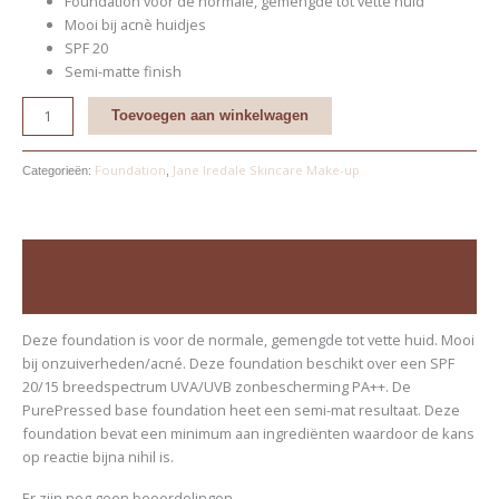
Foundation voor de normale, gemengde tot vette huid
Mooi bij acnè huidjes
SPF 20
Semi-matte finish
Toevoegen aan winkelwagen
Foundation
Jane Iredale Skincare Make-up
Categorieën:
,
Beschrijving
Beoordelingen (0)
Deze foundation is voor de normale, gemengde tot vette huid. Mooi
bij onzuiverheden/acné. Deze foundation beschikt over een SPF
20/15 breedspectrum UVA/UVB zonbescherming PA++. De
PurePressed base foundation heet een semi-mat resultaat. Deze
foundation bevat een minimum aan ingrediënten waardoor de kans
op reactie bijna nihil is.
Er zijn nog geen beoordelingen.