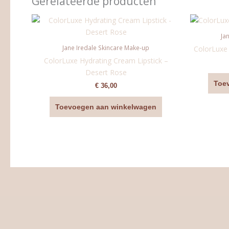
Gerelateerde producten
Ja
Jane Iredale Skincare Make-up
ColorLuxe 
ColorLuxe Hydrating Cream Lipstick –
Desert Rose
Toe
€
36,00
Toevoegen aan winkelwagen