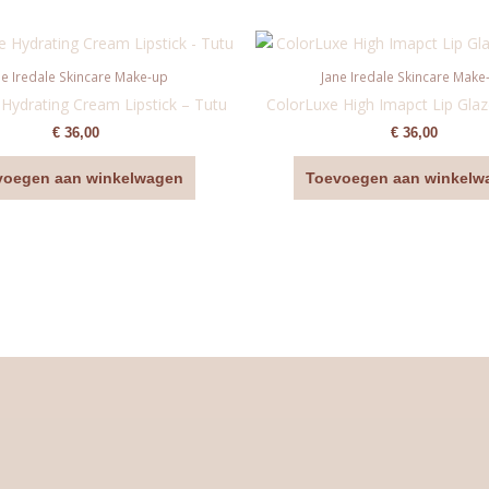
ne Iredale Skincare Make-up
Jane Iredale Skincare Make
Hydrating Cream Lipstick – Tutu
ColorLuxe High Imapct Lip Glaz
€
36,00
€
36,00
voegen aan winkelwagen
Toevoegen aan winkelw