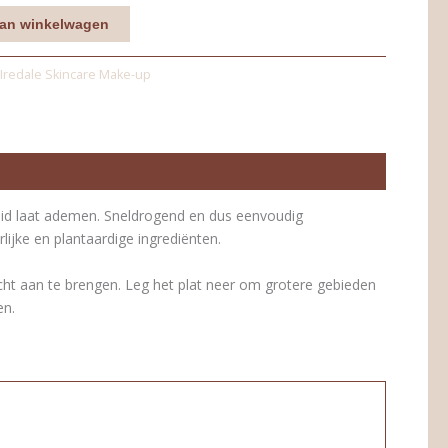
an winkelwagen
 Iredale Skincare Make-up
huid laat ademen. Sneldrogend en dus eenvoudig
lijke en plantaardige ingrediënten.
icht aan te brengen. Leg het plat neer om grotere gebieden
en.