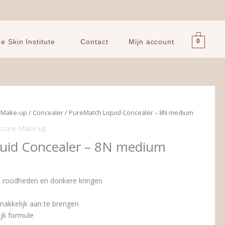
0
 Skin Institute
Contact
Mijn account
e Make-up
/
Concealer
/ PureMatch Liquid Concealer – 8N medium
incare Make-up
uid Concealer – 8N medium
, roodheden en donkere kringen
akkelijk aan te brengen
ijk formule