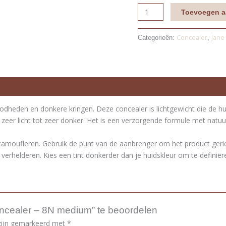
Toevoegen a
Concealer
Jane
Categorieën:
,
oodheden en donkere kringen. Deze concealer is lichtgewicht die de 
n zeer licht tot zeer donker. Het is een verzorgende formule met natuur
te camoufleren. Gebruik de punt van de aanbrenger om het product ger
e verhelderen. Kies een tint donkerder dan je huidskleur om te definiër
ncealer – 8N medium” te beoordelen
 zijn gemarkeerd met
*