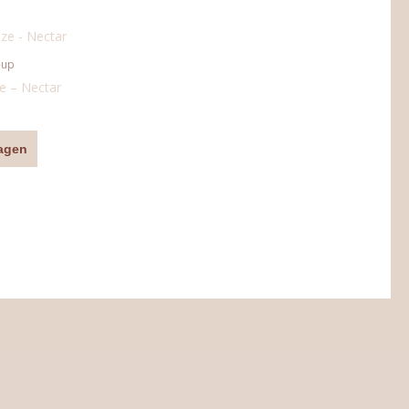
-up
e – Nectar
agen