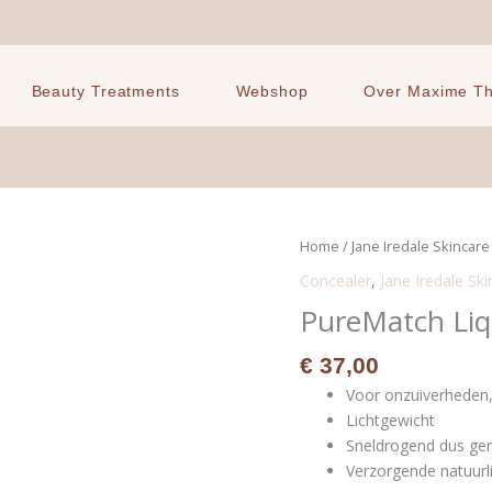
Beauty Treatments
Webshop
Over Maxime The
PureMatch
Home
/
Jane Iredale Skincar
Liquid
Concealer
,
Jane Iredale Sk
Concealer
PureMatch Liq
-
8N
€
37,00
medium
Voor onzuiverheden
aantal
Lichtgewicht
Sneldrogend dus gem
Verzorgende natuurl