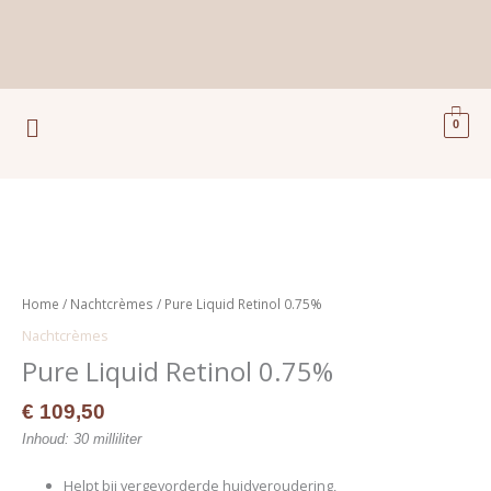
Ga
naar
de
inhoud
Menu
0
Pure
Liquid
Retinol
Home
/
Nachtcrèmes
/ Pure Liquid Retinol 0.75%
0.75%
Nachtcrèmes
aantal
Pure Liquid Retinol 0.75%
€
109,50
Inhoud: 30 milliliter
Helpt bij vergevorderde huidveroudering,