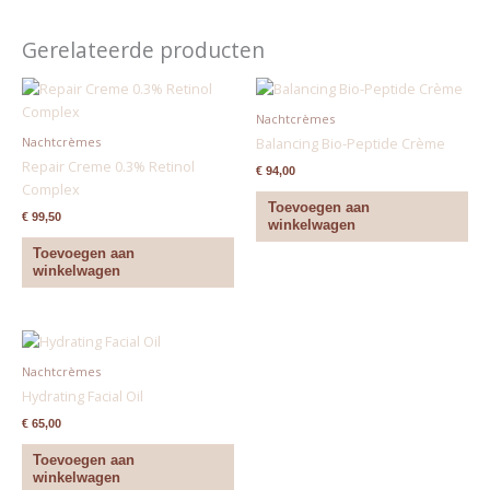
Gerelateerde producten
Nachtcrèmes
Nachtcrèmes
Balancing Bio-Peptide Crème
Repair Creme 0.3% Retinol
€
94,00
Complex
Toevoegen aan
€
99,50
winkelwagen
Toevoegen aan
winkelwagen
Nachtcrèmes
Hydrating Facial Oil
€
65,00
Toevoegen aan
winkelwagen