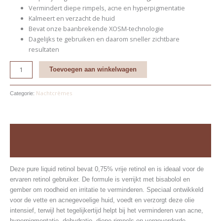
Vermindert diepe rimpels, acne en hyperpigmentatie
Kalmeert en verzacht de huid
Bevat onze baanbrekende XOSM-technologie
Dagelijks te gebruiken en daarom sneller zichtbare
resultaten
Toevoegen aan winkelwagen
Nachtcrèmes
Categorie:
Beschrijving
Beoordelingen (0)
Deze pure liquid retinol bevat 0,75% vrije retinol en is ideaal voor de
ervaren retinol gebruiker. De formule is verrijkt met bisabolol en
gember om roodheid en irritatie te verminderen. Speciaal ontwikkeld
voor de vette en acnegevoelige huid, voedt en verzorgt deze olie
intensief, terwijl het tegelijkertijd helpt bij het verminderen van acne,
hyperpigmentatie, dehydratie, diepe rimpels en vergevorderde