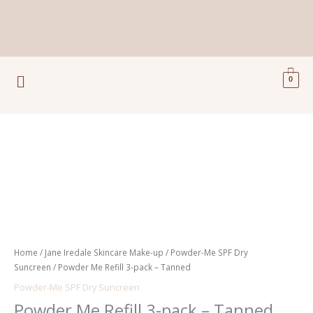
Ga
naar
de
inhoud
Menu
0
Powder
Me
Refill
3-
pack
-
Tanned
Home
/
Jane Iredale Skincare Make-up
/
Powder-Me SPF Dry
aantal
Suncreen
/ Powder Me Refill 3-pack – Tanned
Powder-Me SPF Dry Suncreen
Powder Me Refill 3-pack – Tanned