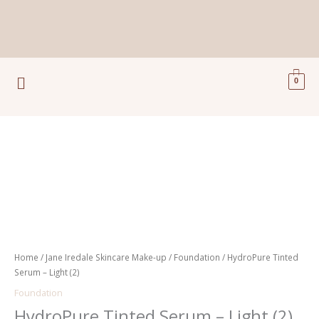
Ga
naar
de
inhoud
Menu
0
HydroPure
Tinted
Serum
-
Light
(2)
aantal
Home
/
Jane Iredale Skincare Make-up
/
Foundation
/ HydroPure Tinted
Serum – Light (2)
Foundation
HydroPure Tinted Serum – Light (2)