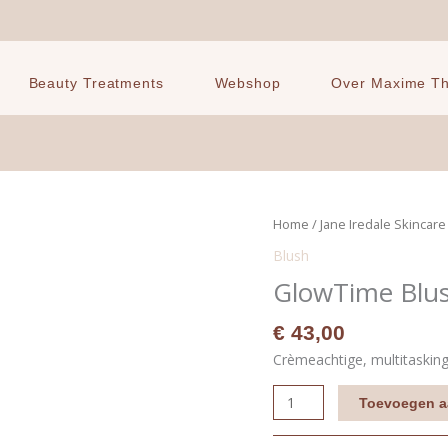
Beauty Treatments
Webshop
Over Maxime The
GlowTime
Home
/
Jane Iredale Skincar
Blush
Blush
Stick
GlowTime Blus
Matte
-
€
43,00
Balmy
Crèmeachtige, multitasking 
aantal
Toevoegen a