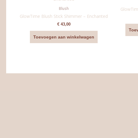
Blush
GlowTime
GlowTime Blush Stick Shimmer – Enchanted
€
43,00
Toe
Toevoegen aan winkelwagen