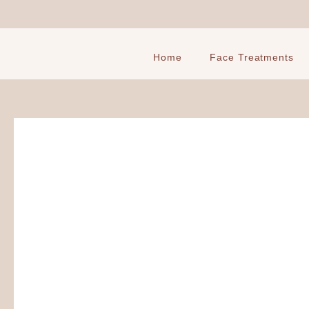
Ga
naar
de
inhoud
Home
Face Treatments