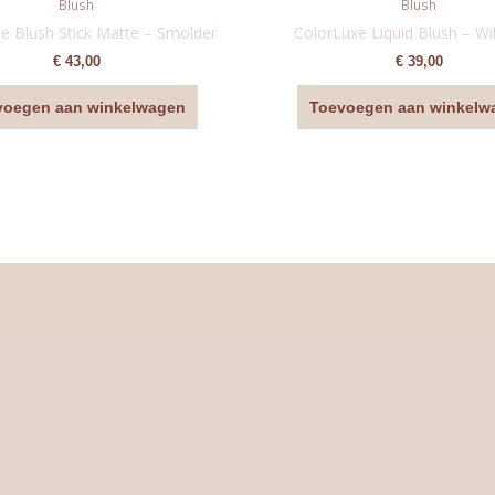
Blush
Blush
 Blush Stick Matte – Smolder
ColorLuxe Liquid Blush – Wil
€
43,00
€
39,00
voegen aan winkelwagen
Toevoegen aan winkelw