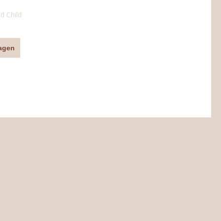
d Child
agen