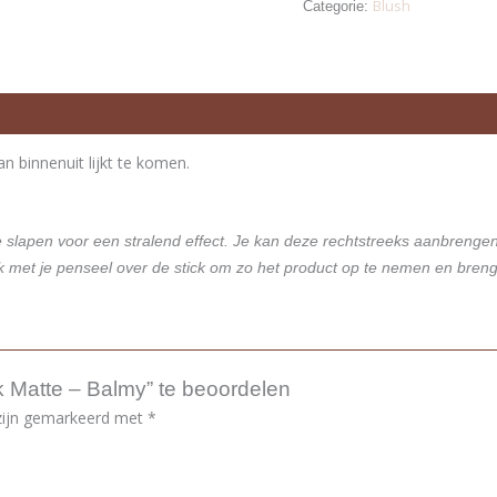
Blush
Categorie:
n binnenuit lijkt te komen.
e slapen voor een stralend effect. Je kan deze rechtstreeks aanbrenge
k met je penseel over de stick om zo het product op te nemen en bren
 Matte – Balmy” te beoordelen
 zijn gemarkeerd met
*