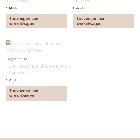
Pure Basics
– Pink Quartz
€
60,00
€
37,00
Toevoegen aan
Toevoegen aan
winkelwagen
winkelwagen
Oogschaduw
PurePressed Eye Shadow Mono
– Supernova
€
27,00
Toevoegen aan
winkelwagen