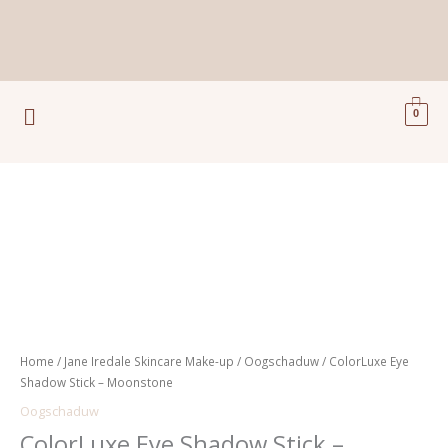
Ga
naar
de
inhoud
Menu
0
ColorLuxe
Eye
Shadow
Stick
-
Moonstone
aantal
Home
/
Jane Iredale Skincare Make-up
/
Oogschaduw
/ ColorLuxe Eye
Shadow Stick – Moonstone
Oogschaduw
ColorLuxe Eye Shadow Stick –