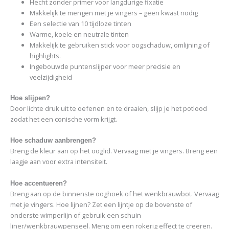
Hecht zonder primer voor langdurige fixatie
Makkelijk te mengen met je vingers – geen kwast nodig
Een selectie van 10 tijdloze tinten
Warme, koele en neutrale tinten
Makkelijk te gebruiken stick voor oogschaduw, omlijning of
highlights.
Ingebouwde puntenslijper voor meer precisie en
veelzijdigheid
Hoe slijpen?
Door lichte druk uit te oefenen en te draaien, slijp je het potlood
zodat het een conische vorm krijgt.
Hoe schaduw aanbrengen?
Breng de kleur aan op het ooglid. Vervaag met je vingers. Breng een
laagje aan voor extra intensiteit.
Hoe accentueren?
Breng aan op de binnenste ooghoek of het wenkbrauwbot. Vervaag
met je vingers. Hoe lijnen? Zet een lijntje op de bovenste of
onderste wimperlijn of gebruik een schuin
liner/wenkbrauwpenseel. Meng om een rokerig effect te creëren.