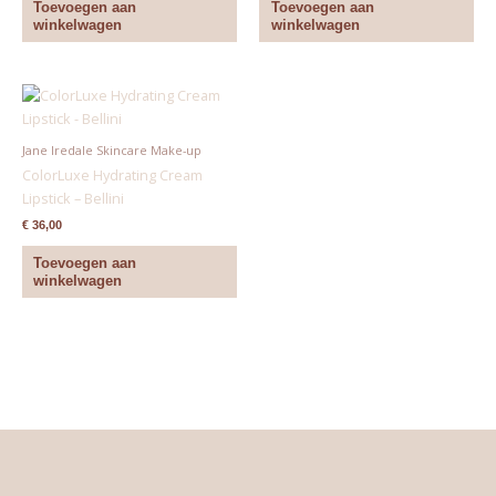
Toevoegen aan
Toevoegen aan
winkelwagen
winkelwagen
Jane Iredale Skincare Make-up
ColorLuxe Hydrating Cream
Lipstick – Bellini
€
36,00
Toevoegen aan
winkelwagen