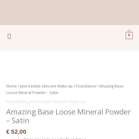
Ga
naar
de
inhoud
Menu
0
Amazing
Base
Loose
Home
/
Jane Iredale Skincare Make-up
/
Foundation
/ Amazing Base
Mineral
Loose Mineral Powder – Satin
Powder
Foundation
,
Jane Iredale Skincare Make-up
-
Amazing Base Loose Mineral Powder
Satin
aantal
– Satin
€
52,00