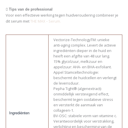
Tips van de professional
Voor een effectieve werking tegen huidveroudering combineer je
dit serum met
THE MAX – Serum.
Vectorize-TechnologyTM: unieke
anti-aging complex. Levert de actieve
ingrediënten dieper in de huid en
heeft een afgifte van 48 uur lang.
15% glycolzuur, melkzuur en
appelzuur: AHA- en BHA-exfoliant.
Appel Stamceltechnologie:
beschermt de huidcellen en verlengt
de levensduur.
Pepha Tight® (algenextract):
onmiddellijk verstevigend effect,
beschermt tegen oxidatieve stress
en versterkt de aanmaak van
collageen-1.
Ingrediënten
BV-OSC: stabiele vorm van vitamine c.
Verantwoordelijk voor verstrakking,
verlichting en bescherming van de