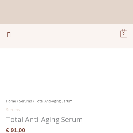
Ga
naar
de
inhoud
Menu
0
Total
Anti-
Aging
Serum
aantal
Home
/
Serums
/ Total Anti-Aging Serum
Serums
Total Anti-Aging Serum
€
91,00