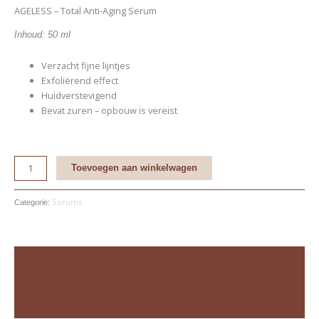
AGELESS – Total Anti-Aging Serum
Inhoud: 50 ml
Verzacht fijne lijntjes
Exfoliërend effect
Huidverstevigend
Bevat zuren – opbouw is vereist
Toevoegen aan winkelwagen
Serums
Categorie:
Beschrijving
Aanvullende informatie
Beoordelingen (0)