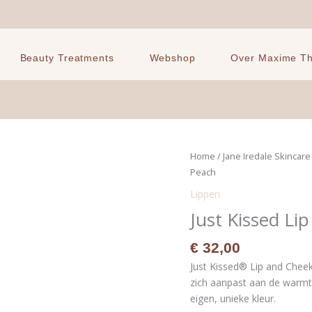
Beauty Treatments
Webshop
Over Maxime The
Just
Home
/
Jane Iredale Skincar
Kissed
Peach
Lip
Lippen
&
Just Kissed Li
Cheek
Stain
€
32,00
-
Just Kissed® Lip and Cheek
Forever
zich aanpast aan de warmt
Peach
eigen, unieke kleur.
aantal