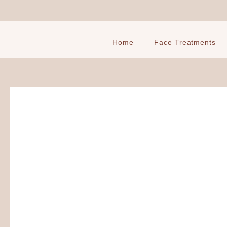
Ga
naar
de
inhoud
Home
Face Treatments