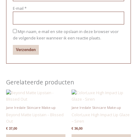
E-mail
*
Mijn naam, e-mail en site opslaan in deze browser voor
de volgende keer wanneer ik een reactie plaats.
Gerelateerde producten
Jane Iredale Skincare Make-up
Jane Iredale Skincare Make-up
Beyond Matte Lipstain – Blissed
ColorLuxe High Impact Lip Glaze
Out
– Siren
€
37,00
€
36,00