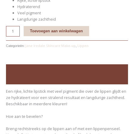
Rijke, lichte lipstick
Hydraterend
Veel pigment
Langdurige zachtheid
Toevoegen aan winkelwagen
Jane Iredale Skincare Make-up
Lippen
Categorieën:
,
Beschrijving
Beoordelingen (0)
Een rijke, lichte lipstick met veel pigment die over de lippen glijdt en
ze hydrateert voor een stralend resultaat en langdurige zachtheid.
Beschikbaar in meerdere kleuren!
Hoe aan te bevelen?
Breng rechtstreeks op de lippen aan of met een lippenpenseel.