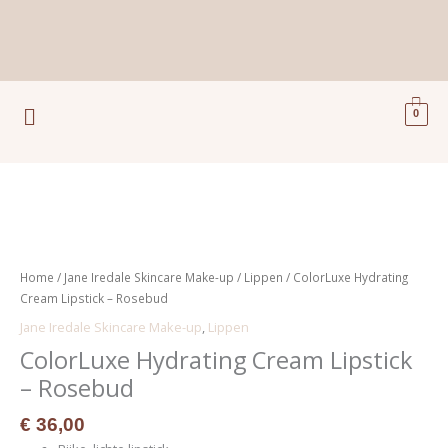
Ga
naar
de
inhoud
Menu
0
ColorLuxe
Hydrating
Cream
Home
/
Jane Iredale Skincare Make-up
/
Lippen
/ ColorLuxe Hydrating
Lipstick
Cream Lipstick – Rosebud
-
Jane Iredale Skincare Make-up
,
Lippen
Rosebud
ColorLuxe Hydrating Cream Lipstick
aantal
– Rosebud
€
36,00